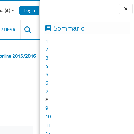
o ‎(it)‎
Login
Blocchi
Sommario
LPDESK
1
2
 online 2015/2016
3
4
5
6
7
8
9
10
11
12