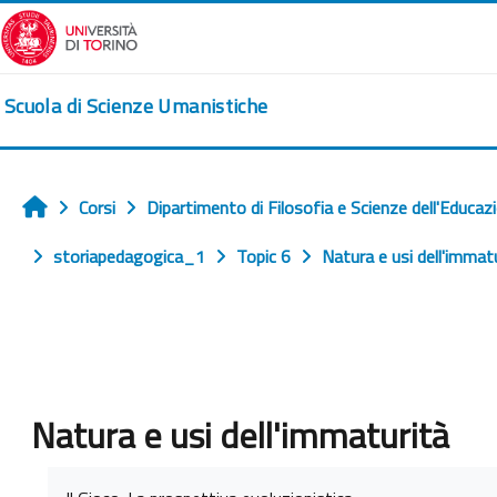
Vai al contenuto principale
Scuola di Scienze Umanistiche
Corsi
Dipartimento di Filosofia e Scienze dell'Educaz
Home
storiapedagogica_1
Topic 6
Natura e usi dell'immat
Natura e usi dell'immaturità
Aggregazione dei criteri