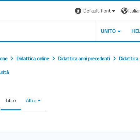
Default Font
Italian
UNITO
HE
ione
Didattica online
Didattica anni precedenti
Didattica
urità
Libro
Altro