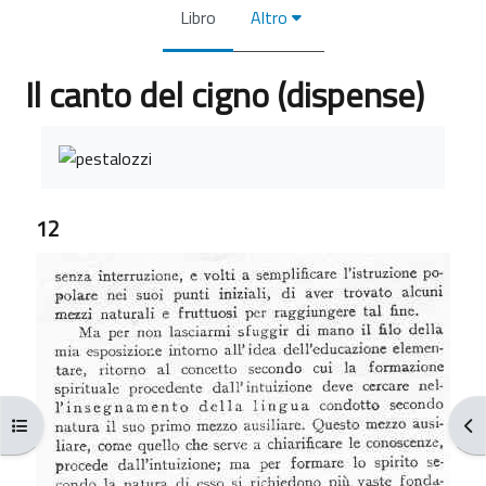
Libro
Altro
Il canto del cigno (dispense)
Aggregazione dei criteri
12
Apri indice del corso
Apr