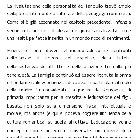
La rivalutazione della personalità del fanciullo trovò ampio
sviluppo allinterno della cultura e della pedagogia romantica.
Come si è già accennato nel capitolo precedente, linfanzia
venne in taluni casi idealizzata e quasi sacralizzata come
una realtà perfetta inserita in un mondo ricco di sentimenti.
Emersero i primi doveri del mondo adulto nei confronti
dellinfanzia: il dovere del rispetto, della tutela,
dellassistenza, dellaffetto e delleducazione fin dalla più
tenera età.
La famiglia continuò ad essere ritenuta la prima
e fondamentale esperienza educativa. In particolare, il ruolo
della madre fu considerato, a partire da Rousseau, di
primaria importanza per la crescita e leducazione dei figli,
basata non solo sulla dimensione fisica, intellettuale e
morale, ma anche (e qui si poteva cogliere linfluenza della
cultura romantica) su quella affettiva. Leducazione venne
concepita come un valore universale, un dovere della
società verso tutti i minori, con una finalità di rigenerazione