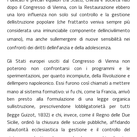
dopo il Congresso di Vienna, con
la Restaurazione
ebbero
una loro influenza non solo sul controllo e la gestione
dellistruzione popolare (che frattanto veniva sempre più
considerata una irrinunciabile componente dellincivilimento
umano), ma anche sullemergere di nuove sensibilità nei
confronti dei diritti dellinfanzia e della adolescenza.
Gli Stati europei usciti dal Congresso di Vienna non
poterono non confrontarsi con i programmi e le
sperimentazioni, per quanto incompiute, della Rivoluzione e
dellimpero napoleonico. Essi furono così chiamati a mettere
mano al sistema formativo: vi fu chi, come
la Francia
, arrivò
ben presto alla formulazione di una legge organica
sullistruzione, prescrivendone lobbligatorietà per tutti
(legge Guizot, 1832) e chi, invece, come il Regno delle Due
Sicilie, ordinò la chiusura delle scuole pubbliche, affidando
allautorità ecclesiastica la gestione e il controllo del