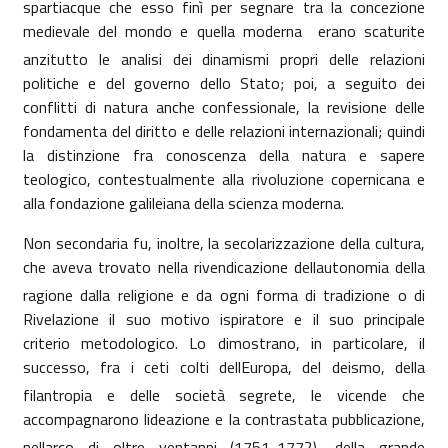
spartiacque che esso finì per segnare tra la concezione
medievale del mondo e quella moderna  erano scaturite
anzitutto le analisi dei dinamismi propri delle relazioni
politiche e del governo dello Stato; poi, a seguito dei
conflitti di natura anche confessionale, la revisione delle
fondamenta del diritto e delle relazioni internazionali; quindi
la distinzione fra conoscenza della natura e sapere
teologico, contestualmente alla rivoluzione copernicana e
alla fondazione galileiana della scienza moderna.
Non secondaria fu, inoltre, la secolarizzazione della cultura,
che aveva trovato nella rivendicazione dellautonomia della
ragione dalla religione e da ogni forma di tradizione o di
Rivelazione il suo motivo ispiratore e il suo principale
criterio metodologico. Lo dimostrano, in particolare, il
successo, fra i ceti colti dellEuropa, del deismo, della
filantropia e delle società segrete, le vicende che
accompagnarono lideazione e la contrastata pubblicazione,
nellarco di oltre ventanni (1751-1772), della grande