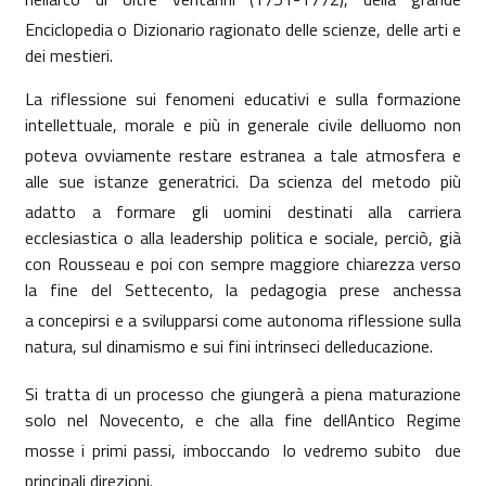
Enciclopedia o Dizionario ragionato delle scienze, delle arti e
dei mestieri.
La riflessione sui fenomeni educativi e sulla formazione
intellettuale, morale e più in generale civile delluomo non
poteva ovviamente restare estranea a tale atmosfera e
alle sue istanze generatrici. Da scienza del metodo più
adatto a formare gli uomini destinati alla carriera
ecclesiastica o alla leadership politica e sociale, perciò, già
con Rousseau e poi con sempre maggiore chiarezza verso
la fine del Settecento, la pedagogia prese anchessa
a
concepirsi e a svilupparsi come autonoma riflessione sulla
natura, sul dinamismo e sui fini intrinseci delleducazione.
Si tratta di un processo che giungerà a piena maturazione
solo nel Novecento, e che alla fine dellAntico Regime
mosse i primi passi, imboccando  lo vedremo subito  due
principali direzioni.