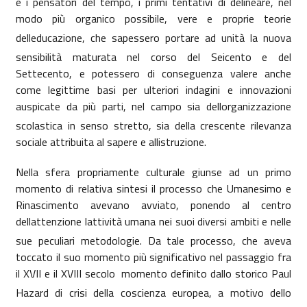
e i pensatori del tempo, i primi tentativi di delineare, nel
modo più organico possibile, vere e proprie teorie
delleducazione, che sapessero portare ad unità la nuova
sensibilità maturata nel corso del Seicento e del
Settecento, e potessero di conseguenza valere anche
come legittime basi per ulteriori indagini e innovazioni
auspicate da più parti, nel campo sia dellorganizzazione
scolastica in senso stretto, sia della crescente rilevanza
sociale attribuita al sapere e allistruzione.
Nella sfera propriamente culturale giunse ad un primo
momento di relativa sintesi il processo che Umanesimo e
Rinascimento avevano avviato, ponendo al centro
dellattenzione lattività umana nei suoi diversi ambiti e nelle
sue peculiari metodologie. Da tale processo, che aveva
toccato il suo momento più significativo nel passaggio fra
il XVII e il XVIII secolo  momento definito dallo storico Paul
Hazard di crisi della coscienza europea, a motivo dello