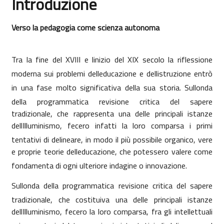
Introduzione
Aggregazione dei criteri
Verso la pedagogia come scienza autonoma
Tra la fine del XVIII e linizio del XIX secolo la riflessione
moderna sui problemi delleducazione e dellistruzione entrò
in una fase molto significativa della sua storia. Sullonda
della programmatica revisione critica del sapere
tradizionale, che rappresenta
una delle principali istanze
dellIlluminismo, fecero infatti la loro comparsa i primi
tentativi di delineare, in modo il più possibile organico, vere
e proprie teorie delleducazione, che potessero valere come
fondamenta di ogni ulteriore indagine o innovazione.
Sullonda della programmatica revisione critica del sapere
tradizionale, che costituiva una delle principali istanze
dellIlluminismo, fecero la loro comparsa, fra gli intellettuali