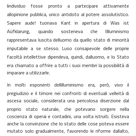
lindividuo fosse pronto a partecipare attivamente
allopinione pubblica, unico antidoto al potere assolutistico.
Sapere aude! tuonava Kant in apertura di Was ist
Aüfklarung, quando sosteneva che lIlluminismo
rappresentava luscita delluomo da quello stato di minorità
imputabile a se stesso. Luso consapevole delle proprie
facoltà intellettive dipendeva, quindi, dalluomo, e lo Stato
era chiamato a offrire a tutti i suoi membri la possibilità di
imparare a utilizzarle.
In molti esponenti dellilluminismo era, però, vivo il
pregiudizio e il timore nei confronti di eventuali velleità di
ascesa sociale, considerata una pericolosa diserzione dal
proprio stato naturale, che potevano sorgere nella
coscienza di operai e contadini, una volta istruiti. Esisteva
anche la convinzione che lo stato delle cose poteva essere
mutato solo gradualmente, favorendo le riforme dallalto,