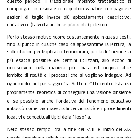
questo periodo, il tradizionale impianto trattatistico si
componga - in misura e con equilibrio
variabile  con pagine e
sezioni
di taglio invece più spiccatamente descrittivo,
narrativo e (talvolta anche aspramente) polemico.
Per lo stesso motivo ricorre costantemente in questi testi,
fino al punto in qualche caso da
appesantirne la lettura, la
sollecitudine per lexplicatio terminorum, per la definizione la
più esatta possibile dei termini utilizzati, allo scopo di
circoscrivere nella maniera più chiara ed inequivocabile
lambito di realtà e i processi che si vogliono indagare. Ad
ogni modo, nel passaggio fra Sette e Ottocento, listanza
propriamente teoretica di conseguire una visione dinsieme
e, se possibile, anche fondativa del fenomeno educativo
imboccò come via maestra lintenzionalità e i procedimenti
ideativi e concettuali tipici della filosofia.
Nello stesso tempo, tra la fine del XVIII e linizio del XIX
secolo il problema delleducazione popolare assunse un ruolo