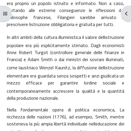
era proprio un popolo istruito e informato. Non a caso,
portando alle estreme conseguenze le riflessioni del
Apri indice del corso
Apr
philosophe francese, Filangieri sarebbe arrivato a
prescrivere listruzione obbligatoria e gratuita per tutti.
In altri ambiti della cultura illuministica il valore dellistruzione
popolare era più esplicitamente stimato. Dagli economisti
Anne Robert Turgot (controllore generale delle finanze in
Francia) e Adam Smith o dai ministri dei sovrani illuminati,
come laustriaco Wenzel Kaunitz, la diffusione dellistruzione
elementare era guardata senza sospetti e anzi giudicata un
mezzo efficace per garantire lordine sociale e
contemporaneamente accrescere la qualità e la quantità
della produzione nazionale.
Nella fondamentale opera di politica economica, La
ricchezza delle nazioni (1776), ad esempio, Smith, mentre
sosteneva la più ampia libertà individuale nelleducazione dei