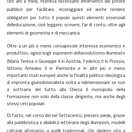
ceti alti e medi, riteneva necessario lintervento del potere
pubblico per facilitare, incoraggiare ed anche rendere
obbligatori per tutto il popolo questi elementi essenziali
delleducazione, cioè leggere, scrivere, far di conto, oltre agli
elementi di geometria e di meccanica.
Oltre a un più o meno consapevole interesse economico e
produttivo, agiva sugli esponenti dellassolutismo illuminato
(Maria Teresa e Giuseppe II in Austria, Federico II in Prussia,
Vittorio Amedeo II in Piemonte e in altri più o meno
importanti stati europei) anche la finalità politico-ideologica
di impronta giurisdizionalista volta a ridimensionare se non
a sottrarre del tutto alla Chiesa il monopolio della
formazione non solo della classe dirigente, ma anche degli
stessi ceti popolari.
Di fatto, nel corso del nel Settecento, presero piede, grazie
alla pubblicistica e allabilità letteraria degli illuministi, modelli
culturali alternativi a quelli tradizionali, che diedero vita a