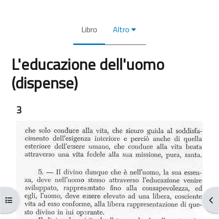
Libro
Altro
L'educazione dell'uomo
(dispense)
Aggregazione dei criteri
3
Apri indice del corso
Apr