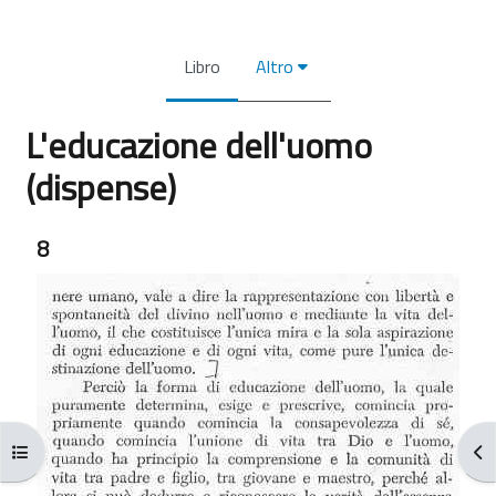
Libro
Altro
L'educazione dell'uomo
(dispense)
Aggregazione dei criteri
8
Apri indice del corso
Apr