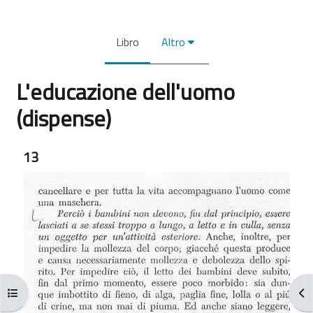
Libro
Altro
L'educazione dell'uomo
(dispense)
Aggregazione dei criteri
13
Apri indice del corso
Apr