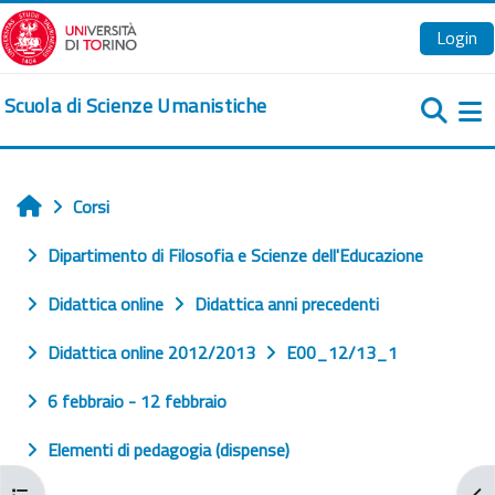
Vai al contenuto principale
Login
Scuola di Scienze Umanistiche
Pa
Corsi
Home
Dipartimento di Filosofia e Scienze dell'Educazione
Didattica online
Didattica anni precedenti
Didattica online 2012/2013
E00_12/13_1
6 febbraio - 12 febbraio
Elementi di pedagogia (dispense)
Apri indice del corso
Apr