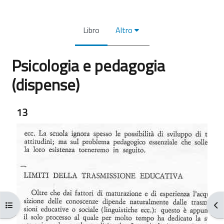
Libro
Altro
Psicologia e pedagogia
(dispense)
Aggregazione dei criteri
13
Apri indice del corso
Apr