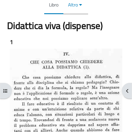
Libro
Altro
Didattica viva (dispense)
Aggregazione dei criteri
1
Apri indice del corso
Apr