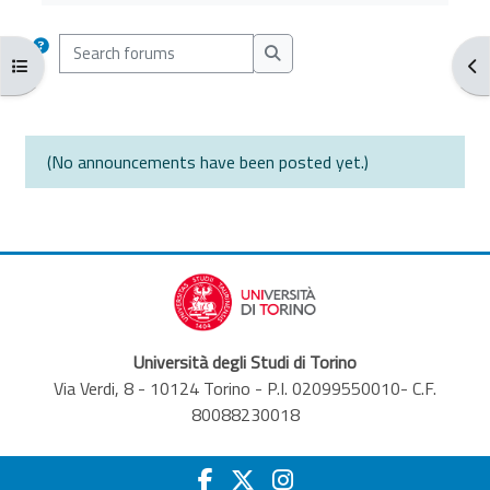
Search forums
Open course index
Ope
Search forums
(No announcements have been posted yet.)
Università degli Studi di Torino
Via Verdi, 8 - 10124 Torino - P.I. 02099550010- C.F.
80088230018