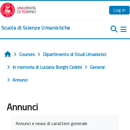
Skip to main content
Log in
Scuola di Scienze Umanistiche
Si
Courses
Dipartimento di Studi Umanistici
Home
In memoria di Luciana Borghi Cedrini
General
Annunci
Annunci
Completion requirements
Annunci e news di carattere generale