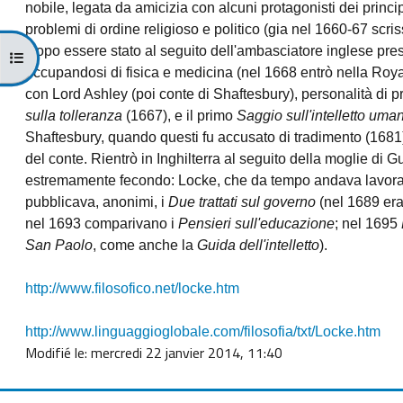
nobile, legata da amicizia con alcuni protagonisti dei princi
problemi di ordine religioso e politico (gia nel 1660-67 scriss
Dopo essere stato al seguito dell'ambasciatore inglese press
Ouvrir l’index du cours
occupandosi di fisica e medicina (nel 1668 entrò nella Roya
con Lord Ashley (poi conte di Shaftesbury), personalità di pr
sulla tolleranza
(1667)
, e il primo
Saggio sull'intelletto uma
Shaftesbury, quando questi fu accusato di tradimento (1681) s
del conte. Rientrò in Inghilterra al seguito della moglie di
estremamente fecondo: Locke, che da tempo andava lavor
pubblicava, anonimi, i
Due trattati sul governo
(nel 1689 era
nel 1693 comparivano i
Pensieri sull'educazione
; nel 1695
San Paolo
, come anche la
Guida dell'intelletto
).
http://www.filosofico.net/locke.htm
http://www.linguaggioglobale.com/filosofia/txt/Locke.htm
Modifié le: mercredi 22 janvier 2014, 11:40