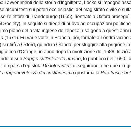
pali avvenimenti della storia d'Inghilterra, Locke si impegnò assa
e alcuni testi sui poteri ecclesiastici del magistrato civile e sull
o l'elettore di Brandeburgo (1665), rientrato a Oxford proseguì i
l Society). In seguito si diede di nuovo ad occupazioni politich
imo piano della vita inglese dell'epoca: risalgono a questi anni 
no
(1671). Fu varie volte in Francia, poi, tornato a Londra vicino 
i ritirò a Oxford, quindi in Olanda, per sfuggire alla prigione in
 Guglielmo d'Orange un anno dopo la rivoluzione del 1688. Iniziò 
ando al suo
Saggio sull'intelletto umano
, lo pubblico nel 1690; 
 comparsa l'epistola
De tolerantia
cui seguirono altre due di ug
La ragionevolezza del cristianesimo
(postuma la
Parafrasi e not