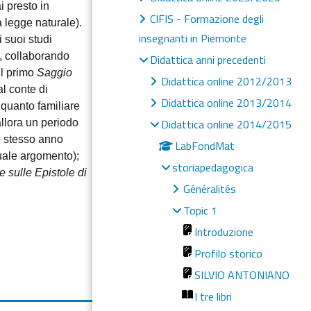
i presto in
CIFIS - Formazione degli
a legge naturale).
insegnanti in Piemonte
 suoi studi
e, collaborando
Didattica anni precedenti
il primo
Saggio
Didattica online 2012/2013
al conte di
Didattica online 2013/2014
 quanto familiare
Didattica online 2014/2015
allora un periodo
lo stesso anno
LabFondMat
uale argomento);
storiapedagogica
e sulle Epistole di
Généralités
Topic 1
Introduzione
Profilo storico
SILVIO ANTONIANO
I tre libri