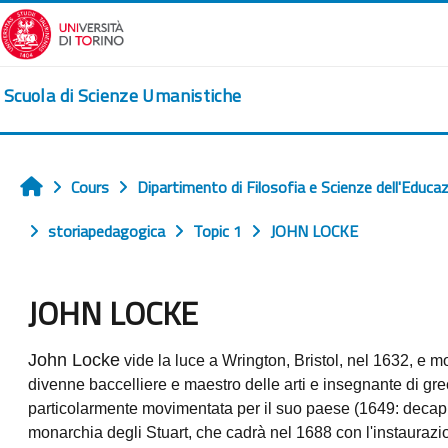
Passer au contenu principal
Scuola di Scienze Umanistiche
Cours
Dipartimento di Filosofia e Scienze dell'Educa
Accueil
storiapedagogica
Topic 1
JOHN LOCKE
JOHN LOCKE
Conditions d’achèvement
John Locke
vide la luce a Wrington, Bristol, nel 1632, e m
divenne baccelliere e maestro delle arti e insegnante di grec
particolarmente movimentata per il suo paese (1649: decapit
monarchia degli Stuart, che cadrà nel 1688 con l'instaurazi