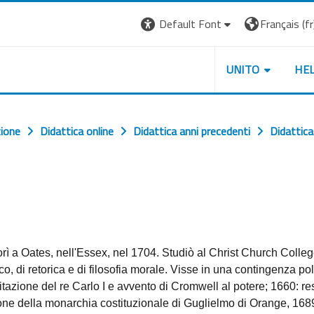
Default Font
Français ‎(fr)
UNITO
HE
zione
Didattica online
Didattica anni precedenti
Didattic
orì a Oates, nell'Essex, nel 1704. Studiò al Christ Church Colle
o, di retorica e di filosofia morale. Visse in una contingenza pol
azione del re Carlo I e avvento di Cromwell al potere; 1660: re
one della monarchia costituzionale di Guglielmo di Orange, 1689