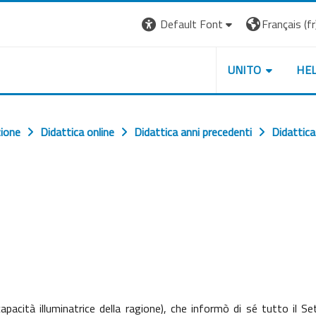
Default Font
Français ‎(fr)
UNITO
HE
zione
Didattica online
Didattica anni precedenti
Didattic
apacità illuminatrice della ragione), che informò di sé tutto il S