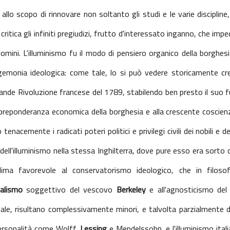
allo scopo di rinnovare non soltanto gli studi e le varie discipline
ritica gli infiniti pregiudizi, frutto d'interessato inganno, che im
uomini. L'illuminismo fu il modo di pensiero organico della borghesi
gemonia ideologica: come tale, lo si può vedere storicamente cre
rande Rivoluzione francese del 1789, stabilendo ben presto il suo fu
lla preponderanza economica della borghesia e alla crescente coscien
acemente i radicati poteri politici e privilegi civili dei nobili e del
dell'illuminismo nella stessa Inghilterra, dove pure esso era sorto
clima favorevole al conservatorismo ideologico, che in filosof
ealismo
soggettivo del vescovo
Berkeley
e all'agnosticismo de
le, risultano complessivamente minori, e talvolta parzialmente de
personalità come Wolff,
Lessing
e Mendelssohn, e l'illuminismo itali