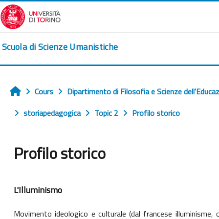
Passer au contenu principal
Scuola di Scienze Umanistiche
Cours
Dipartimento di Filosofia e Scienze dell'Educa
Accueil
storiapedagogica
Topic 2
Profilo storico
Profilo storico
Conditions d’achèvement
L'Illuminismo
Movimento ideologico e culturale (dal francese illuminisme, c