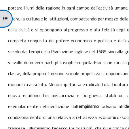
portare i lumi della ragione in ogni campo dell'attività umana, 
Ouvrir l’index du cours
intera, la
cultura
e le istituzioni, combattendo per mezzo della c
della civiltà e si oppongono al progresso e alla felicità degli 
completa conquista del potere economico e politico e dell'e
secolo dai tempi della Rivoluzione inglese del 1688 sino alla g
vessillo di un vero parti philosophe in quella Francia in cui a
classe, della propria funzione sociale propulsiva si opponevano ten
monarchia assoluta. Meno impetuosa e radicale fu la fioritura 
nuovo equilibrio fra aristocrazia e borghesia stabilì un 
esemplarmente nell'involuzione dall'
empirismo
lockiano all'
id
condizionamento di una relativa arretratezza economico-socia
francese, l'illuminismo tedesco (Aufklärung), che pure conta 