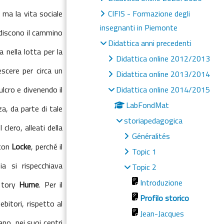
, ma la vita sociale
CIFIS - Formazione degli
insegnanti in Piemonte
pediscono il cammino
Didattica anni precedenti
a nella lotta per la
Didattica online 2012/2013
scere per circa un
Didattica online 2013/2014
lcro e divenendo il
Didattica online 2014/2015
LabFondMat
za, da parte di tale
storiapedagogica
 clero, alleati della
Généralités
 con
Locke
, perché il
Topic 1
ia si rispecchiava
Topic 2
Introduzione
l tory
Hume
. Per il
Profilo storico
bitori, rispetto al
Jean-Jacques
ano, nei suoi centri