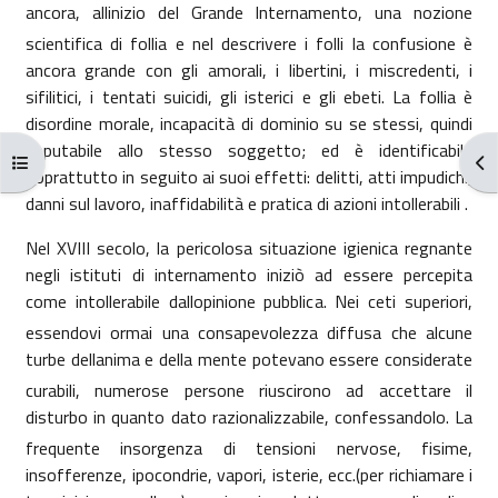
ancora, allinizio del Grande Internamento, una nozione
scientifica di follia e nel descrivere i folli la confusione è
ancora grande con gli amorali, i libertini, i miscredenti, i
sifilitici, i tentati suicidi, gli isterici e gli ebeti. La follia è
disordine morale, incapacità di dominio su se stessi, quindi
imputabile allo stesso soggetto; ed è identificabile
Kursindex öffnen
Blo
soprattutto in seguito ai suoi effetti: delitti, atti impudichi,
danni sul lavoro, inaffidabilità e pratica di azioni
intollerabili .
Nel XVIII secolo, la pericolosa situazione igienica regnante
negli istituti di internamento iniziò ad essere percepita
come intollerabile dallopinione pubblica. Nei ceti superiori,
essendovi ormai una consapevolezza diffusa che alcune
turbe dellanima e della mente potevano essere considerate
curabili, numerose persone riuscirono ad accettare il
disturbo in quanto dato razionalizzabile, confessandolo. La
frequente insorgenza di tensioni nervose, fisime,
insofferenze, ipocondrie, vapori, isterie, ecc.(per richiamare i