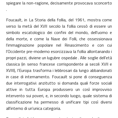
spiegare la non-ragione, decisamente provocava sconcerto
.
Foucault, in
La Storia
della follia, del 1961, mostra come
verso la metà del XVII secolo la follia cessò di essere un
simbolo escatologico dei confini del mondo, dell'uomo e
della morte, e come
la Nave
dei Folli, che ossessionava
l'immaginazione popolare nel Rinascimento e con cui
l'Occidente pre-moderno esorcizzava la follia allontanando i
propri pazzi, diviene un lugubre ospedale . Alle soglie dell'età
classica (in senso francese corrispondente ai secoli XVII e
XVIII), l'Europa trasforma i lebbrosari da lungo abbandonati
in case di internamento. Foucault si pone di conseguenza
due interrogativi: anzitutto si domanda quali forze sociali
attive in tutta Europa produssero un così improvviso
intervento sui poveri, e, in secondo luogo, quale sistema di
classificazione ha permesso di unificare tipi così diversi
all'interno di un'unica categoria.