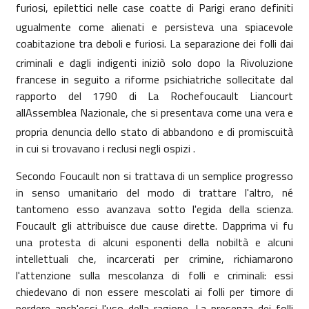
furiosi, epilettici nelle case coatte di Parigi erano definiti
ugualmente come alienati e persisteva una spiacevole
coabitazione tra deboli e furiosi. La separazione dei folli dai
criminali e dagli indigenti iniziò solo dopo
la Rivoluzione
francese in seguito a riforme psichiatriche sollecitate dal
rapporto del 1790 di
La Rochefoucault Liancourt
allAssemblea Nazionale, che si presentava come una vera e
propria denuncia dello stato di abbandono e di promiscuità
in cui si trovavano i reclusi negli ospizi .
Secondo Foucault non si trattava di un semplice progresso
in senso umanitario del modo di trattare l'altro, né
tantomeno esso avanzava sotto l'egida della scienza.
Foucault gli attribuisce due cause dirette. Dapprima vi fu
una protesta di alcuni esponenti della nobiltà e alcuni
intellettuali che, incarcerati per crimine, richiamarono
l'attenzione sulla mescolanza di folli e criminali: essi
chiedevano di non essere mescolati ai folli per timore di
perdere anch'essi l'uso della ragione. La presenza dei folli