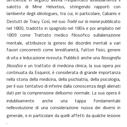
salotto di Mme Helvetius, stringendo rapporti con
lambiente degli idéologues, tra cui, in particolare, Cabanis e
Destutt de Tracy. Così, nel suo
Traité sur la manie
pubblicato
nel 1800, tradotto in spagnolo nel 1804 e poi ampliato nel
1809 come Trattato medico filosofico sullalienazione
mentale, attribuisce la genesi dei disordini mentali a vari
favori concorrenti come lereditarietà, fattori fisici, genere
di vita e leducazione ricevuta. Pubblicò anche una
Nosografia
filosofica
e un trattato di medicina clinica; la sua opera poi
continuata da Esquirol, è considerata di grande importanza
nella storia della medicina, della psichiatria, della psicologia,
per il suo tentativo di inferire dalla conoscenza degli alienati
dati per la comprensione delluomo normale. La sua opera è
indubbiamente anche una tappa fondamentale
nellevoluzione di una considerazione nuova dei diversi in
generale, e in particolare da quelli affetti da qualche lesione
.