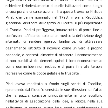
richiedere il riorientamento di quelle istituzioni come luoghi
di cura più che di carcerazione . Tra questi troviamo Philippe
Pinel, che venne nominato nel
1793, in
piena Repubblica
giacobina, direttore dellospizio di Bicêtre, il più importante
di Francia. Pinel si prefiggeva, innanzitutto, di porre fine a
confusioni, affidando solo ad un medico la definizione degli
internati, di rendere igienico lambiente, di attrezzare
degnamente listituto di ricovero come un vero e proprio
ospedale, e contestualmente di ottenere il riconoscimento
di non punibilità dei dementi quindi il loro riconoscimento
come uomini liberi non reclusi, e di porre fine alle terapie
repressive come le docce gelate e le frustate .
Pinel aveva meditato a fondo sugli scritti di Condillac,
riprendendo dal filosofo sensista le sue riflessioni sul fatto
che la pazzia consiste principalmente in uno squilibrio
nellattività di associazione delle idee, e lidiozia nella sua
deficienza. In seguito aveva frequentato assiduamente il