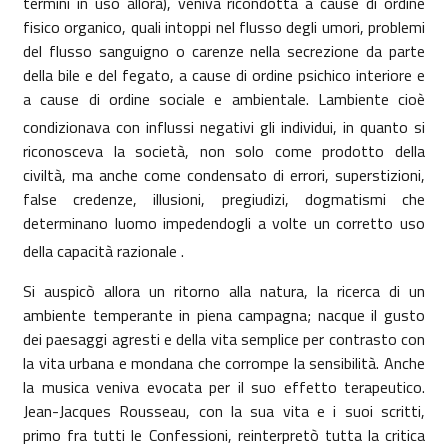
termini in uso allora), veniva ricondotta a cause di ordine
fisico organico, quali intoppi nel flusso degli umori, problemi
del flusso sanguigno o carenze nella secrezione da parte
della bile e del fegato, a cause di ordine psichico interiore e
a cause di ordine sociale e ambientale. Lambiente cioè
condizionava con influssi negativi gli individui, in quanto si
riconosceva la società, non solo come prodotto della
civiltà, ma anche come
condensato di errori, superstizioni,
false credenze, illusioni, pregiudizi, dogmatismi che
determinano luomo impedendogli a volte un corretto uso
della capacità razionale .
Si auspicò allora un ritorno alla natura, la ricerca di un
ambiente temperante in piena campagna; nacque il gusto
dei paesaggi agresti e della vita semplice per contrasto con
la vita urbana e mondana che corrompe la sensibilità. Anche
la musica veniva evocata per il suo effetto terapeutico.
Jean-Jacques Rousseau,
con la sua vita e i suoi scritti,
primo fra tutti le Confessioni, reinterpretò tutta la critica