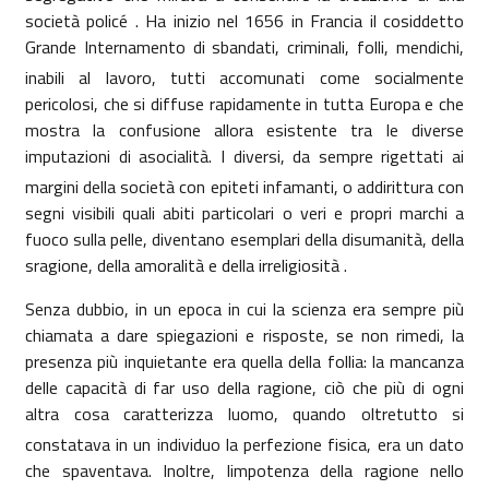
società policé . Ha inizio nel
1656 in
Francia il cosiddetto
Grande Internamento di sbandati, criminali, folli, mendichi,
inabili al lavoro, tutti accomunati come socialmente
pericolosi, che si diffuse rapidamente in tutta Europa e che
mostra la confusione allora esistente tra le diverse
imputazioni di asocialità. I diversi, da sempre rigettati ai
margini della società con epiteti infamanti, o addirittura con
segni visibili quali abiti particolari o veri e propri marchi a
fuoco sulla pelle, diventano esemplari della disumanità, della
sragione, della amoralità e della irreligiosità .
Senza dubbio, in un epoca in cui la scienza era sempre più
chiamata a dare spiegazioni e risposte, se non rimedi, la
presenza più inquietante era quella della follia: la mancanza
delle capacità di far uso della ragione, ciò che più di ogni
altra cosa caratterizza luomo, quando oltretutto si
constatava in un individuo la perfezione fisica, era un dato
che spaventava. Inoltre, limpotenza della ragione nello