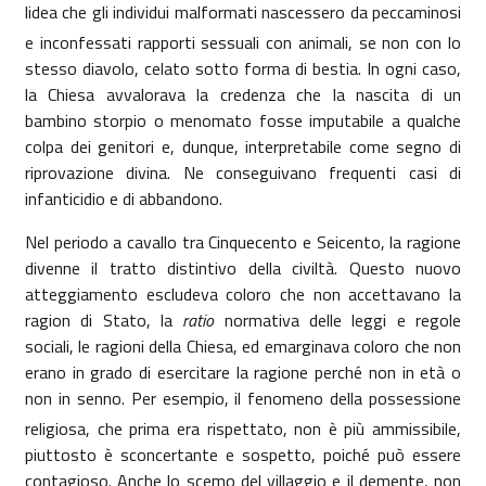
lidea che gli individui malformati nascessero da peccaminosi
e inconfessati rapporti sessuali con animali, se non con lo
stesso diavolo, celato sotto forma di bestia. In ogni caso,
la Chiesa
avvalorava la credenza che la nascita di un
bambino storpio o menomato fosse imputabile a qualche
colpa dei genitori e, dunque, interpretabile come segno di
riprovazione divina. Ne conseguivano frequenti casi di
infanticidio e di abbandono.
Nel periodo a cavallo tra Cinquecento e Seicento, la ragione
divenne il tratto distintivo della civiltà. Questo nuovo
atteggiamento escludeva coloro che non accettavano la
ragion di Stato, la
ratio
normativa delle leggi e regole
sociali, le ragioni della Chiesa, ed emarginava coloro che non
erano in grado di esercitare la ragione perché non in età o
non in senno. Per esempio, il fenomeno della possessione
religiosa, che prima era rispettato, non è più ammissibile,
piuttosto è sconcertante e sospetto, poiché può essere
contagioso. Anche lo scemo del villaggio e il demente, non