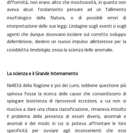
difformità, non erano altro che mostruosità, in quanto non
aveva alcun fondamento pensare ad un fallimento
morfologico della Natura, o di possibili errori di
interpretazione delle sue leggi. Lindagine sugli eventi o sugli
agenti che dunque dovevano incidere sul corretto sviluppo
dellembrione, diedero un nuovo impulso allinteresse per la
cosiddetta
teratologia
, ossia la scienza delle anomalie.
La scienza e il Grande Internamento
NellEtà della Ragione e poi dei Lumi, sebbene questione più
spinosa fosse la ricerca delle cause che consentissero di
spiegare lesistenza di riprovevoli eccezioni, a cui non si
riusciva a dare una chiara classificazione, rimaneva irrisolto
il problema della presenza di esseri diversi, anormali e
anomali e del modo in cui si poteva affrontare le loro
specificità per ovviare agli inconvenienti che essi