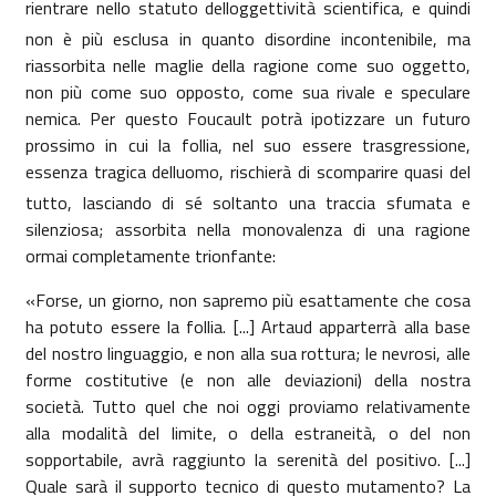
rientrare nello statuto delloggettività scientifica, e quindi
non è più esclusa in quanto disordine incontenibile, ma
riassorbita nelle maglie della ragione come suo oggetto,
non più come suo opposto, come sua rivale e speculare
nemica. Per questo Foucault potrà ipotizzare un futuro
prossimo in cui la follia, nel suo essere trasgressione,
essenza tragica delluomo, rischierà di scomparire quasi del
tutto, lasciando di sé soltanto una traccia sfumata e
silenziosa; assorbita nella monovalenza di una ragione
ormai completamente trionfante:
«Forse, un giorno, non sapremo più esattamente che cosa
ha potuto essere la follia. [...] Artaud apparterrà alla base
del nostro linguaggio, e non alla sua rottura; le nevrosi, alle
forme costitutive (e non alle deviazioni) della nostra
società. Tutto quel che noi oggi proviamo relativamente
alla modalità del limite, o della estraneità, o del non
sopportabile, avrà raggiunto la serenità del positivo. [...]
Quale sarà il supporto tecnico di questo mutamento? La