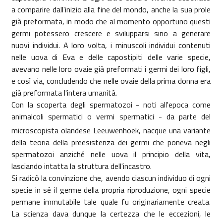
a comparire dall'inizio alla fine del mondo, anche la sua prole
già preformata, in modo che al momento opportuno questi
germi potessero crescere e svilupparsi sino a generare
nuovi individui. A loro volta, i minuscoli individui contenuti
nelle uova di Eva e delle capostipiti delle varie specie,
avevano nelle loro ovaie già preformati i germi dei loro figli,
e così via, concludendo che nelle ovaie della prima donna era
già preformata l'intera umanità.
Con la scoperta degli spermatozoi - noti all'epoca come
animalcoli spermatici o vermi spermatici - da parte del
microscopista olandese Leeuwenhoek, nacque una variante
della teoria della preesistenza dei germi che poneva negli
spermatozoi anziché nelle uova il principio della vita,
lasciando intatta la struttura dell'incastro.
Si radicò la convinzione che, avendo ciascun individuo di ogni
specie in sé il germe della propria riproduzione, ogni specie
permane immutabile tale quale fu originariamente creata.
La scienza dava dunque la certezza che le eccezioni, le