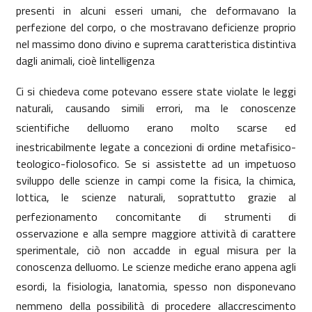
presenti in alcuni esseri umani, che deformavano la
perfezione del corpo, o che mostravano deficienze proprio
nel massimo dono divino e suprema caratteristica distintiva
dagli animali, cioè lintelligenza
Ci si chiedeva come potevano essere state violate le leggi
naturali, causando simili errori, ma le conoscenze
scientifiche delluomo erano molto scarse ed
inestricabilmente legate a concezioni di ordine metafisico-
teologico-fiolosofico. Se si assistette ad un impetuoso
sviluppo delle scienze in campi come la fisica, la chimica,
lottica, le scienze naturali, soprattutto grazie al
perfezionamento concomitante di strumenti di
osservazione e alla sempre maggiore attività di carattere
sperimentale, ciò non accadde in egual misura per la
conoscenza delluomo. Le scienze mediche erano appena agli
esordi, la fisiologia, lanatomia, spesso non disponevano
nemmeno della possibilità di procedere allaccrescimento