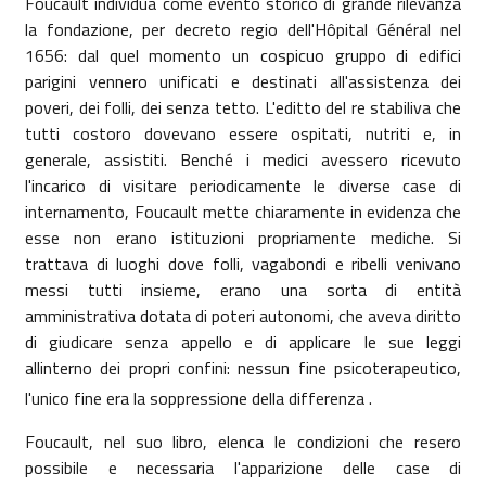
Foucault individua come evento storico di grande rilevanza
la fondazione, per decreto regio dell'Hôpital Général nel
1656: dal quel momento un cospicuo gruppo di edifici
parigini vennero unificati e destinati all'assistenza dei
poveri, dei folli, dei senza tetto. L'editto del re stabiliva che
tutti costoro dovevano essere ospitati, nutriti e, in
generale, assistiti. Benché i medici avessero ricevuto
l'incarico di visitare periodicamente le diverse case di
internamento, Foucault mette chiaramente in evidenza che
esse non erano istituzioni propriamente mediche. Si
trattava di luoghi dove folli, vagabondi e ribelli venivano
messi tutti insieme, erano una sorta di entità
amministrativa dotata di poteri autonomi, che aveva diritto
di giudicare senza appello e di applicare le sue leggi
allinterno dei propri confini: nessun fine psicoterapeutico,
l'unico fine era la soppressione della differenza .
Foucault, nel suo libro, elenca le condizioni che resero
possibile e necessaria l'apparizione delle case di