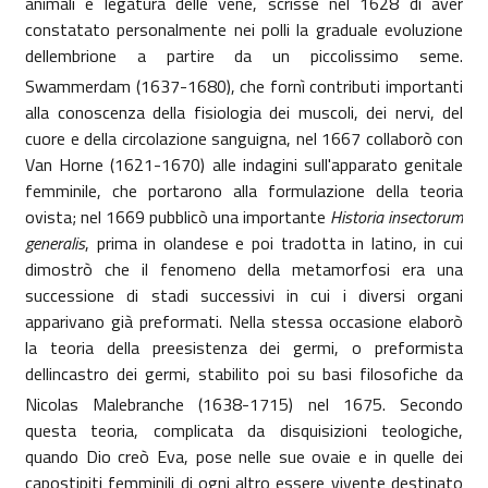
animali e legatura delle vene, scrisse nel 1628 di aver
constatato personalmente nei polli la graduale evoluzione
dellembrione a partire da un piccolissimo seme.
Swammerdam (1637-1680), che
fornì contributi importanti
alla conoscenza della fisiologia dei muscoli, dei nervi, del
cuore e della circolazione sanguigna, nel 1667 collaborò con
Van Horne (1621-1670) alle indagini sull'apparato genitale
femminile, che portarono alla formulazione della teoria
ovista; nel 1669 pubblicò una importante
Historia insectorum
generalis
, prima in olandese e poi tradotta in latino, in cui
dimostrò che il fenomeno della metamorfosi era una
successione di stadi successivi in cui i diversi organi
apparivano già preformati. Nella stessa occasione elaborò
la teoria della preesistenza dei germi, o preformista
dellincastro dei germi, stabilito poi su basi filosofiche da
Nicolas Malebranche (1638-1715) nel 1675. Secondo
questa teoria, complicata da disquisizioni teologiche,
quando Dio creò Eva, pose nelle sue ovaie e in quelle dei
capostipiti femminili di ogni altro essere vivente destinato