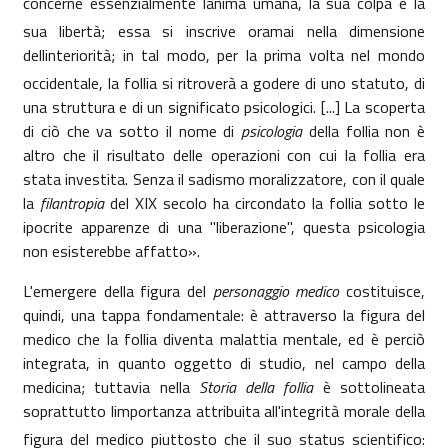
concerne essenzialmente lanima umana, la sua colpa e la
sua libertà; essa si inscrive
oramai nella dimensione
dellinteriorità; in tal modo, per la prima volta nel mondo
occidentale, la follia si ritroverà a godere di uno statuto, di
una struttura e di un significato psicologici. [...] La scoperta
di ciò che va sotto il nome di
psicologia
della follia non è
altro che il risultato delle operazioni con cui la follia era
stata investita. Senza il sadismo moralizzatore, con il quale
la
filantropia
del XIX secolo ha circondato la follia sotto le
ipocrite apparenze di una "liberazione", questa psicologia
non esisterebbe affatto».
L'emergere della figura del
personaggio medico
costituisce,
quindi, una
tappa fondamentale: è attraverso la figura del
medico che la follia diventa
malattia mentale, ed è perciò
integrata, in quanto oggetto di studio, nel campo della
medicina; tuttavia nella
Storia della follia
è sottolineata
soprattutto
limportanza
attribuita all'integrità morale della
figura del medico piuttosto che il suo status scientifico: