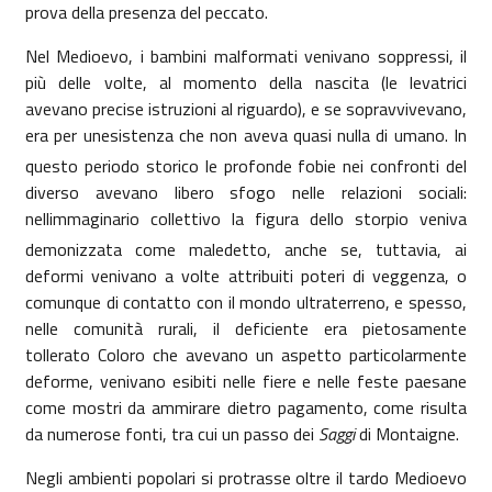
prova della presenza del peccato.
Nel Medioevo, i bambini malformati venivano soppressi, il
più delle volte, al momento della nascita (le levatrici
avevano precise istruzioni al riguardo), e se sopravvivevano,
era per unesistenza che non aveva quasi nulla di umano. In
questo periodo storico le profonde fobie nei confronti del
diverso avevano libero sfogo nelle relazioni sociali:
nellimmaginario collettivo la figura dello storpio veniva
demonizzata come maledetto, anche se, tuttavia, ai
deformi venivano a volte attribuiti poteri di veggenza, o
comunque di contatto con il mondo ultraterreno, e spesso,
nelle comunità rurali, il deficiente era pietosamente
tollerato Coloro che avevano un aspetto particolarmente
deforme, venivano esibiti nelle fiere e nelle feste paesane
come mostri da ammirare dietro pagamento, come risulta
da numerose fonti, tra cui un passo dei
Saggi
di Montaigne.
Negli ambienti popolari si protrasse oltre il tardo Medioevo