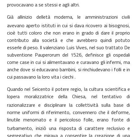
provocavano a se stessi e agli altri.
Già allinizio delletà moderna, le amministrazioni civili
avevano aperto istituti in cui si dava ricovero ai bisognosi,
cioè tutti coloro che non erano in grado di dare il proprio
contributo alla società e che avrebbero quindi potuto
esserle di peso. Il valenziano Luis Vives, nel suo trattato De
subventione Pauperorum del 1526, definisce gli ospedali
come case in cui si alimentavano e curavano gli infermi, ma
anche dove si educavano bambini, si rinchiudevano i folli e in
cui passavano la loro vita i ciechi .
Quando nel Seicento il potere regio, la cultura scientifica e
lopera moralizzatrice della Chiesa, nel tentativo di
razionalizzare e disciplinare la collettività sulla base di
norme uniformi di riferimento, convennero che il deforme,
linutile menomato e il pericoloso folle, erano fonte di
turbamento, iniziò una risposta di carattere reclusivo e
segregativo che mirava a consentire la creazione di una