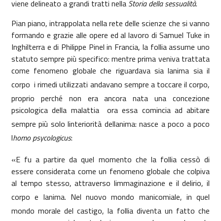
viene delineato a grandi tratti nella
Storia della sessualità
.
Pian piano, intrappolata nella rete delle scienze che si vanno
formando e grazie alle opere ed al lavoro di Samuel Tuke in
Inghilterra e di Philippe Pinel in Francia, la follia assume uno
statuto sempre più specifico: mentre prima veniva trattata
come fenomeno globale che riguardava sia lanima sia il
corpo  i rimedi utilizzati andavano sempre a toccare il corpo,
proprio perché non era ancora nata una concezione
psicologica della malattia  ora essa comincia ad abitare
sempre più solo linteriorità dellanima: nasce a poco a poco
l
homo psycologicus
:
«E fu a partire da quel momento che la follia cessò di
essere considerata come un fenomeno globale che colpiva
al tempo stesso, attraverso limmaginazione e il delirio, il
corpo e lanima. Nel nuovo mondo manicomiale, in quel
mondo morale del castigo, la follia diventa un fatto che