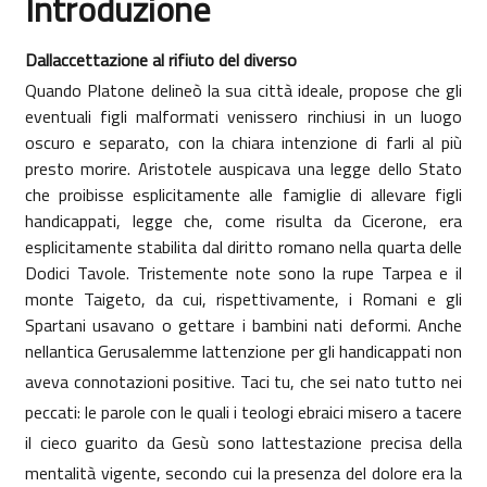
Introduzione
Abschlussbedingungen
Dallaccettazione al rifiuto del diverso
Quando Platone delineò la sua città ideale, propose che gli
eventuali figli malformati venissero rinchiusi in un luogo
oscuro e separato, con la chiara intenzione di farli al più
presto morire. Aristotele auspicava una legge dello Stato
che proibisse esplicitamente alle famiglie di allevare figli
handicappati, legge che, come risulta da Cicerone, era
esplicitamente stabilita dal diritto romano nella quarta delle
Dodici Tavole. Tristemente note sono la rupe Tarpea e il
monte Taigeto, da cui, rispettivamente, i Romani e gli
Spartani usavano o gettare i bambini nati deformi. Anche
nellantica Gerusalemme lattenzione per gli handicappati non
aveva connotazioni positive. Taci tu, che sei nato tutto nei
peccati: le parole con le quali i teologi ebraici misero a tacere
il cieco guarito da Gesù sono lattestazione precisa della
mentalità vigente, secondo cui la presenza del dolore era la