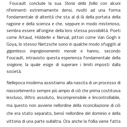
Foucault conclude la sua
Storia della follia
con alcuni
riferimenti estremamente densi, rivolti ad una forma
fondamentale di alterità che sta al di là della portata della
ragione
e della scienza e che, seppure in modo misterioso,
sembra essere all'origine della loro stessa possibilità. Poeti
come Artaud, Hölderlin e Nerval, pittori come Van Gogh e
Goya, lo stesso Nietzsche sono in qualche modo sfuggiti al
gigantesco imprigionamento morale
e hanno, secondo
Foucault, intravisto questa
esperienza fondamentale della
sragione
, la quale esige di superare i limiti imposti dalla
società.
Nellepoca moderna assistiamo alla nascita di un processo di
riassorbimento sempre più ampio di ciò che prima costituiva
lescluso, lAltro assoluto, lincomprensibile e lincontrollabile,
ma questo non avviene nellordine della riconciliazione di ciò
che era stato separato, bensì nellordine del dominio e della
vittoria di una parte sullaltra. Ora anche la follia viene fatta