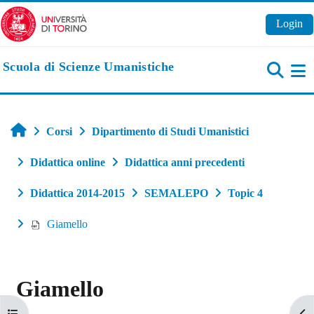
Vai al contenuto principale
Login
Scuola di Scienze Umanistiche
Pa
Home
Corsi
Dipartimento di Studi Umanistici
Didattica online
Didattica anni precedenti
Didattica 2014-2015
SEMALEPO
Topic 4
Giamello
Giamello
Apri indice del corso
Apr