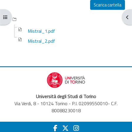
Aggregazione dei criteri
Scarica cartella
Apri indice del corso
Apr
Mistral_1.pdf
Mistral_2.pdf
Università degli Studi di Torino
Via Verdi, 8 - 10124 Torino - P.I. 02099550010- C.F.
80088230018