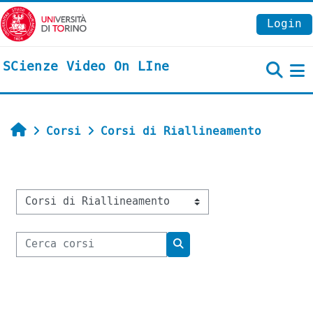
Vai al contenuto principale
Login
SCienze Video On LIne
P
Home
Corsi
Corsi di Riallineamento
Categorie di corso
Cerca corsi
Cerca corsi