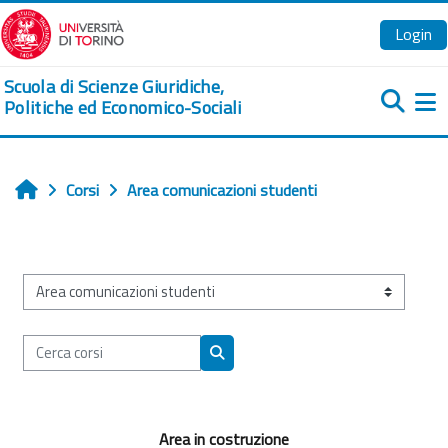
Vai al contenuto principale
Login
Scuola di Scienze Giuridiche,
Politiche ed Economico-Sociali
Pa
Corsi
Area comunicazioni studenti
Home
Categorie di corso
Cerca corsi
Cerca corsi
Area in costruzione