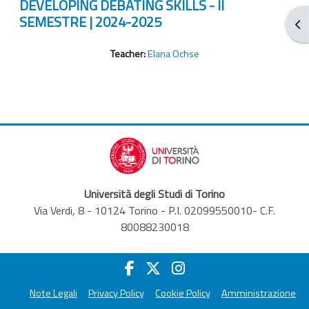
DEVELOPING DEBATING SKILLS - II
SEMESTRE | 2024-2025
Apr
Teacher:
Elana Ochse
Università degli Studi di Torino
Via Verdi, 8 - 10124 Torino - P.I. 02099550010- C.F.
80088230018
Note Legali
Privacy Policy
Cookie Policy
Amministrazione