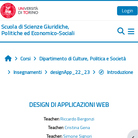
Vai al contenuto principale
Login
Scuola di Scienze Giuridiche,
Politiche ed Economico-Sociali
Pa
Corsi
Dipartimento di Culture, Politica e Società
Home
Insegnamenti
designApp_22_23
Introduzione
DESIGN DI APPLICAZIONI WEB
Teacher:
Riccardo Bergonzi
Teacher:
Cristina Gena
Teacher:
Simone Signori
Apr