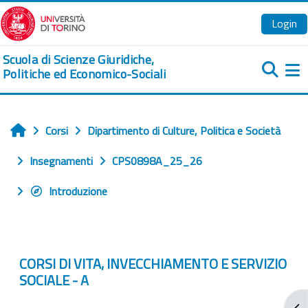
Vai al contenuto principale
Login
Scuola di Scienze Giuridiche,
Politiche ed Economico-Sociali
Pa
Corsi
Dipartimento di Culture, Politica e Società
Home
Insegnamenti
CPS0898A_25_26
Introduzione
CORSI DI VITA, INVECCHIAMENTO E SERVIZIO
SOCIALE - A
Apr