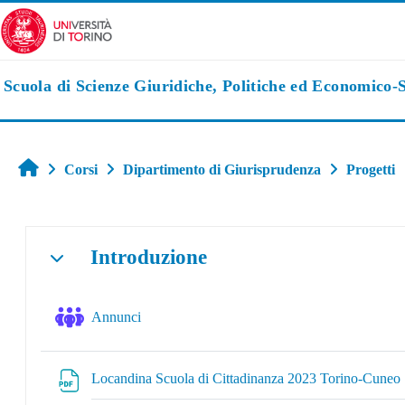
Vai al contenuto principale
Scuola di Scienze Giuridiche, Politiche ed Economico-S
Home
Corsi
Dipartimento di Giurisprudenza
Progetti
Schema della sezione
Introduzione
Minimizza
Forum
Annunci
Locandina Scuola di Cittadinanza 2023 Torino-Cuneo