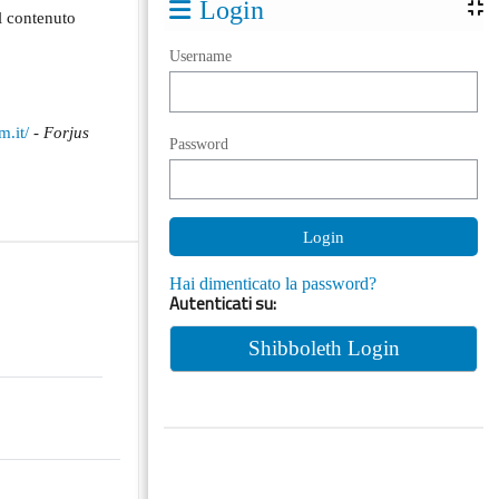
Login
il contenuto
Username
m.it/
-
Forjus
Password
Hai dimenticato la password?
Autenticati su:
Shibboleth Login