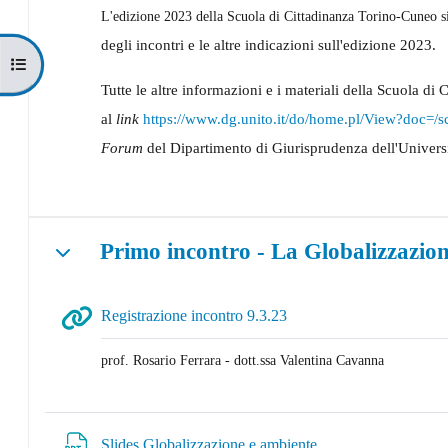
L'edizione 2023 della Scuola di Cittadinanza Torino-Cuneo s
degli incontri e le altre indicazioni sull'edizione 2023.
Apri indice del corso
Tutte le altre informazioni e i materiali della Scuola di
al
link
https://www.dg.unito.
it/do/home.pl/View?doc=/
s
Forum
del Dipartimento di Giurisprudenza dell'Universi
Primo incontro - La Globalizzazione
Minimizza
URL
Registrazione incontro 9.3.23
prof. Rosario Ferrara - dott.ssa Valentina Cavanna
File
Slides Globalizzazione e ambiente