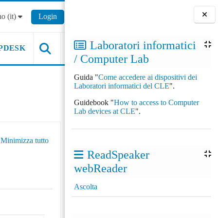
o ‎(it)‎
Login
Blocchi
Laboratori informatici
PDESK
/ Computer Lab
Guida "
Come accedere ai dispositivi dei
Laboratori informatici del CLE
".
Guidebook "
How to access to Computer
Lab devices at CLE
".
Minimizza tutto
ReadSpeaker
webReader
Ascolta