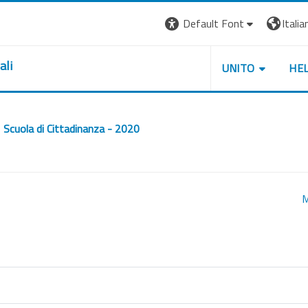
Default Font
Italian
ali
UNITO
HE
Scuola di Cittadinanza - 2020
M