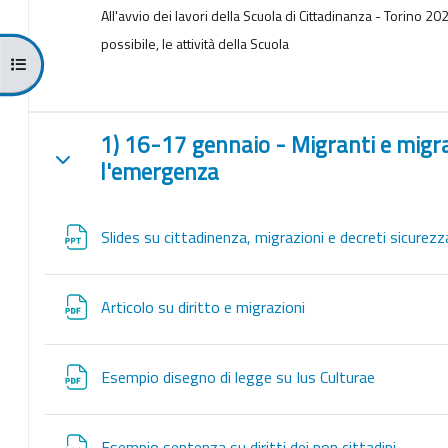
All'avvio dei lavori della Scuola di Cittadinanza - Torino 20
possibile, le attività della Scuola
Apri indice del corso
1) 16-17 gennaio - Migranti e migra
Minimizza
l'emergenza
Slides su cittadinenza, migrazioni e decreti sicurez
File
Articolo su diritto e migrazioni
File
Esempio disegno di legge su Ius Culturae
File
Esempio sentenza su diritti dei non cittadini