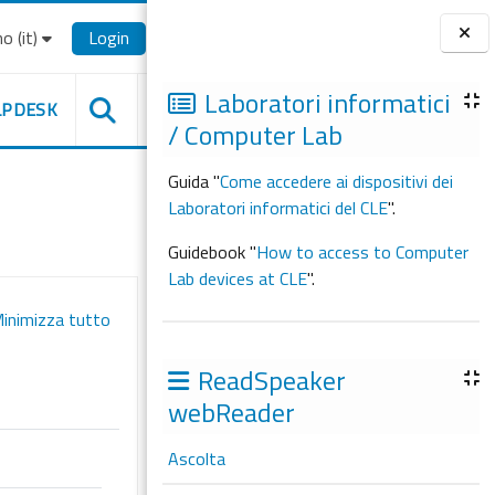
o ‎(it)‎
Login
Blocchi
Laboratori informatici
LPDESK
/ Computer Lab
Guida "
Come accedere ai dispositivi dei
Laboratori informatici del CLE
".
Guidebook "
How to access to Computer
Lab devices at CLE
".
inimizza tutto
ReadSpeaker
webReader
Ascolta