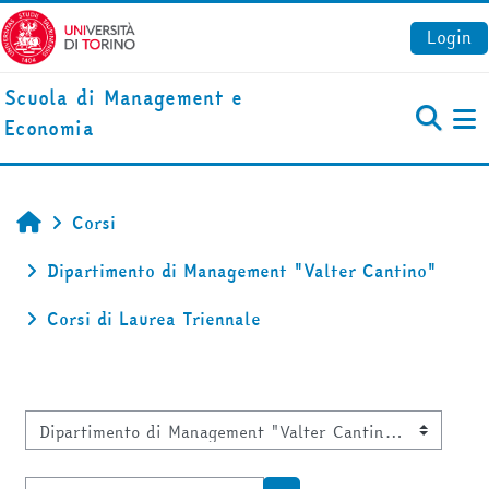
Vai al contenuto principale
Login
Scuola di Management e
Economia
Pa
Corsi
Home
Dipartimento di Management "Valter Cantino"
Corsi di Laurea Triennale
Categorie di corso