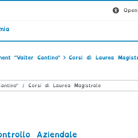
Open 
mia
ent "Valter Cantino"
Corsi di Laurea Magistr
rsi
ntrollo Aziendale