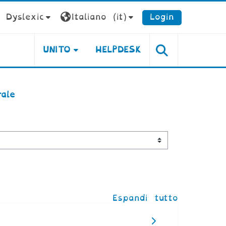
Dyslexic
Italiano ‎(it)‎
Login
UNITO
HELPDESK
ale
Espandi tutto