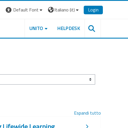
Default Font
Italiano ‎(it)‎
Login
UNITO
HELPDESK
Espandi tutto
ng Lifewide Learning