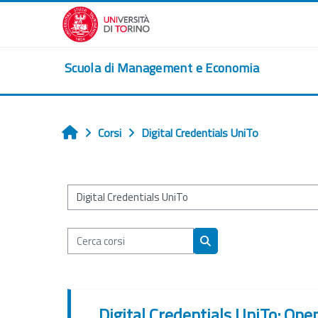
Vai al contenuto principale
Scuola di Management e Economia
Corsi
Digital Credentials UniTo
Home
Categorie di corso
Cerca corsi
Cerca corsi
Digital Credentials UniTo: Ope