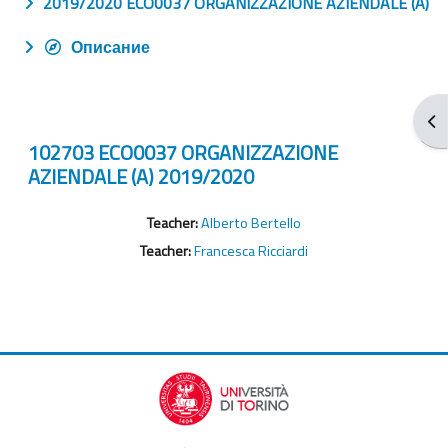
2019/2020 ECO0037 ORGANIZZAZIONE AZIENDALE (A)
Описание
От
102703 ECO0037 ORGANIZZAZIONE
AZIENDALE (A) 2019/2020
Teacher:
Alberto Bertello
Teacher:
Francesca Ricciardi