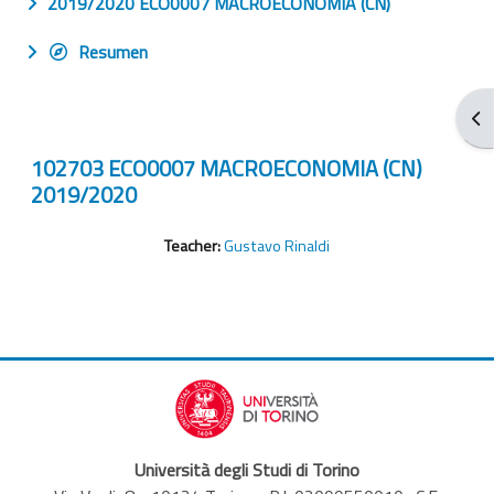
2019/2020 ECO0007 MACROECONOMIA (CN)
Resumen
Abr
102703 ECO0007 MACROECONOMIA (CN)
2019/2020
Teacher:
Gustavo Rinaldi
Università degli Studi di Torino