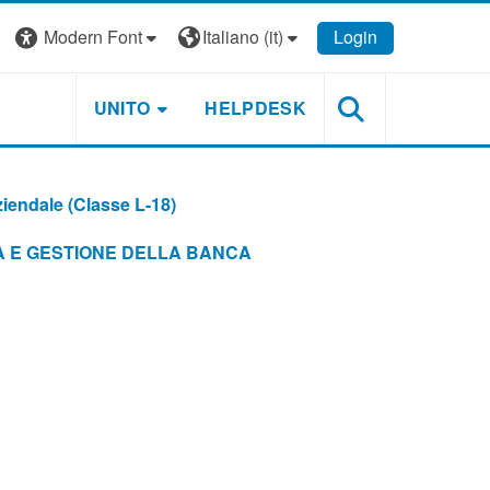
Modern Font
Italiano ‎(it)‎
Login
UNITO
HELPDESK
endale (Classe L-18)
IA E GESTIONE DELLA BANCA