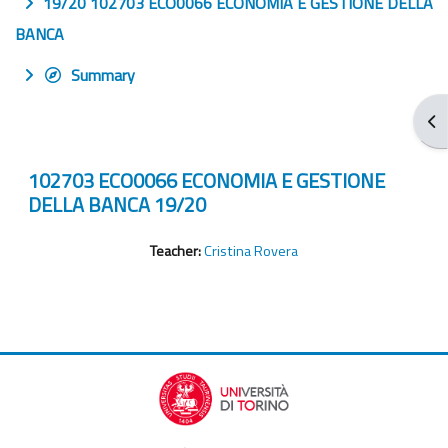
19/20 102703 ECO0066 ECONOMIA E GESTIONE DELLA
BANCA
Summary
Ope
102703 ECO0066 ECONOMIA E GESTIONE
DELLA BANCA 19/20
Teacher:
Cristina Rovera