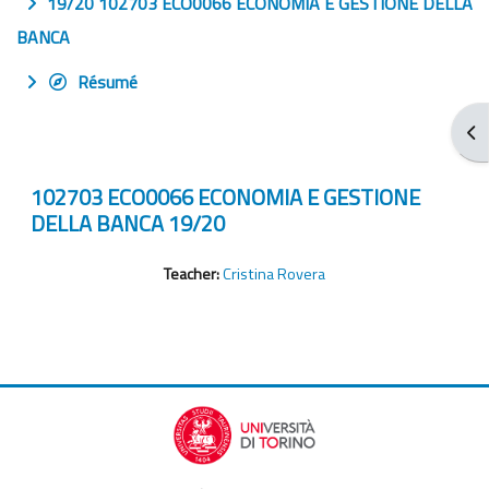
19/20 102703 ECO0066 ECONOMIA E GESTIONE DELLA
BANCA
Résumé
Ouv
102703 ECO0066 ECONOMIA E GESTIONE
DELLA BANCA 19/20
Teacher:
Cristina Rovera