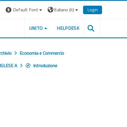
Default Font
Italiano ‎(it)‎
Login
UNITO
HELPDESK
rchivio
Economia e Commercio
NGLESE A
Introduzione