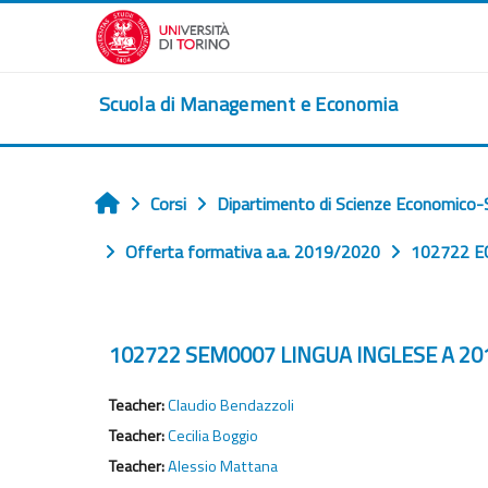
Vai al contenuto principale
Scuola di Management e Economia
Corsi
Dipartimento di Scienze Economico-S
Home
Offerta formativa a.a. 2019/2020
102722 EC
102722 SEM0007 LINGUA INGLESE A 2019
Teacher:
Claudio Bendazzoli
Teacher:
Cecilia Boggio
Teacher:
Alessio Mattana