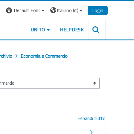
Default Font
Italiano ‎(it)‎
Login
UNITO
HELPDESK
rchivio
Economia e Commercio
Espandi tutto