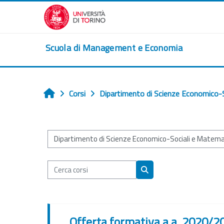
Vai al contenuto principale
Scuola di Management e Economia
Corsi
Dipartimento di Scienze Economico-S
Home
Categorie di corso
Cerca corsi
Cerca corsi
Offerta formativa a.a. 2020/2