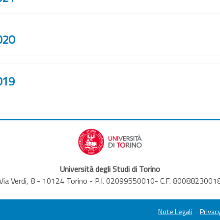
020
019
Università degli Studi di Torino
Via Verdi, 8 - 10124 Torino - P.I. 02099550010- C.F. 8008823001
Note Legali
Privacy