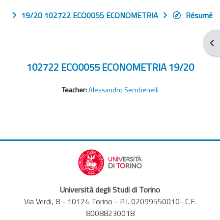
19/20 102722 ECO0055 ECONOMETRIA
Résumé
Ouv
102722 ECO0055 ECONOMETRIA 19/20
Teacher:
Alessandro Sembenelli
Università degli Studi di Torino
Via Verdi, 8 - 10124 Torino - P.I. 02099550010- C.F.
80088230018