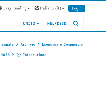
Easy Reading
Italiano ‎(it)‎
Login
UNITO
HELPDESK
riennale
Archivio
Economia e Commercio
M0053
Introduzione