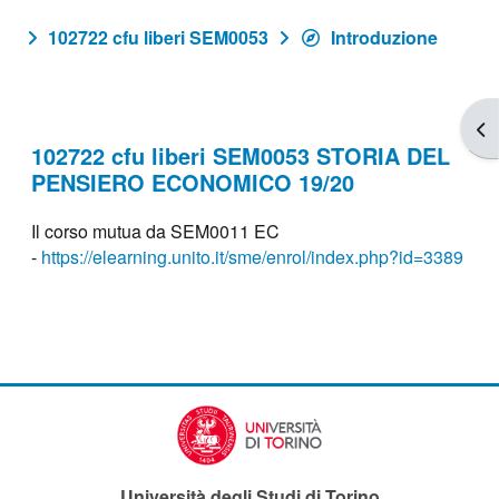
102722 cfu liberi SEM0053
Introduzione
Apr
102722 cfu liberi SEM0053 STORIA DEL
PENSIERO ECONOMICO 19/20
Il corso mutua da SEM0011 EC
-
https://elearning.unito.it/sme/enrol/index.php?id=3389
Università degli Studi di Torino