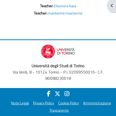
Apr
Teacher:
Eleonora Isaia
Teacher:
mastermii mastermii
Università degli Studi di Torino
Via Verdi, 8 - 10124 Torino - P.I. 02099550010- C.F.
80088230018
Note Legali
Privacy Policy
Cookie Policy
Amministrazione
Trasparente