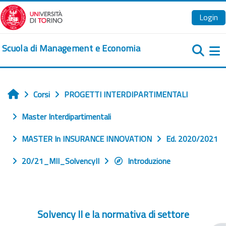
Vai al contenuto principale
Login
Scuola di Management e Economia
Pa
Corsi
PROGETTI INTERDIPARTIMENTALI
Home
Master Interdipartimentali
MASTER In INSURANCE INNOVATION
Ed. 2020/2021
20/21_MII_SolvencyII
Introduzione
Solvency II e la normativa di settore