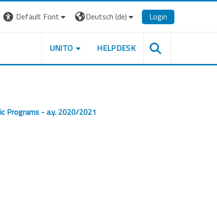
Default Font
Deutsch ‎(de)‎
Login
UNITO
HELPDESK
ic Programs - a.y. 2020/2021