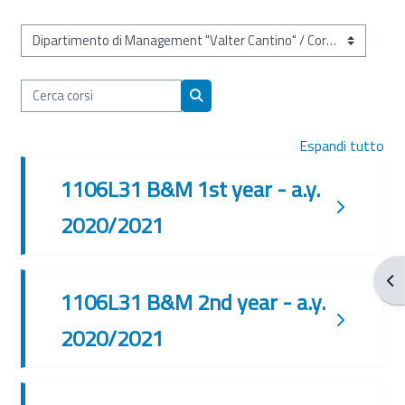
Categorie di corso
Cerca corsi
Cerca corsi
Espandi tutto
1106L31 B&M 1st year - a.y.
2020/2021
Apr
1106L31 B&M 2nd year - a.y.
2020/2021