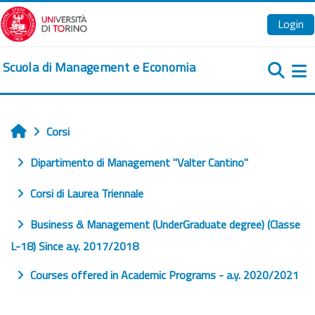
Vai al contenuto principale
Login
Scuola di Management e Economia
Pa
Corsi
Home
Dipartimento di Management "Valter Cantino"
Corsi di Laurea Triennale
Business & Management (UnderGraduate degree) (Classe
L-18) Since a.y. 2017/2018
Courses offered in Academic Programs - a.y. 2020/2021