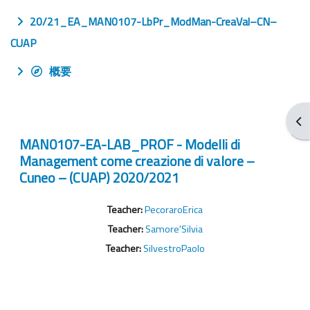
20/21_EA_MAN0107-LbPr_ModMan-CreaVal–CN–
CUAP
概要
打
MAN0107-EA-LAB_PROF - Modelli di
Management come creazione di valore –
Cuneo – (CUAP) 2020/2021
Teacher:
PecoraroErica
Teacher:
Samore'Silvia
Teacher:
SilvestroPaolo