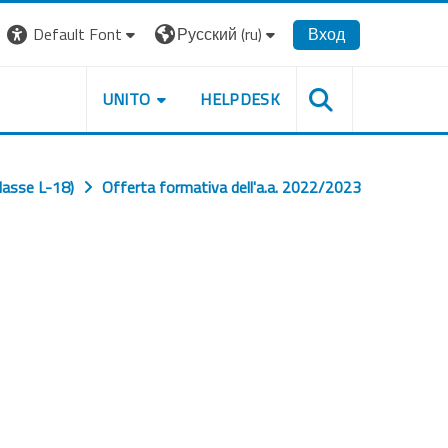
Default Font
Русский ‎(ru)‎
Вход
UNITO
HELPDESK
lasse L-18)
Offerta formativa dell'a.a. 2022/2023