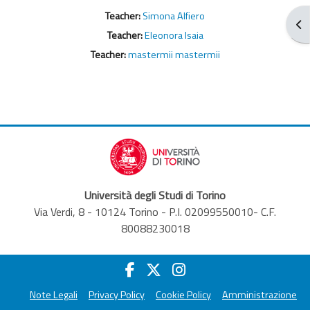
Teacher:
Simona Alfiero
Apr
Teacher:
Eleonora Isaia
Teacher:
mastermii mastermii
Università degli Studi di Torino
Via Verdi, 8 - 10124 Torino - P.I. 02099550010- C.F.
80088230018
Note Legali
Privacy Policy
Cookie Policy
Amministrazione