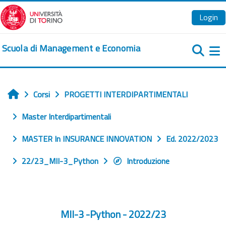
Vai al contenuto principale
Login
Scuola di Management e Economia
Pa
Corsi
PROGETTI INTERDIPARTIMENTALI
Home
Master Interdipartimentali
MASTER In INSURANCE INNOVATION
Ed. 2022/2023
22/23_MII-3_Python
Introduzione
MII-3 -Python - 2022/23