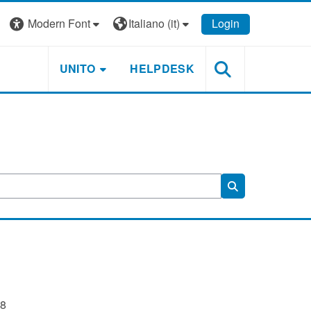
Modern Font
Italiano ‎(it)‎
Login
UNITO
HELPDESK
Cerca corsi
18