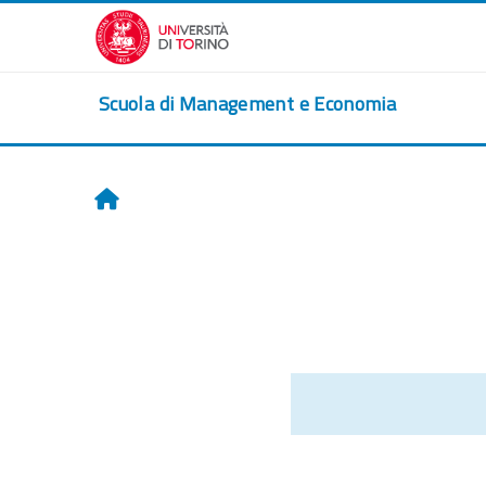
Vai al contenuto principale
Scuola di Management e Economia
Home