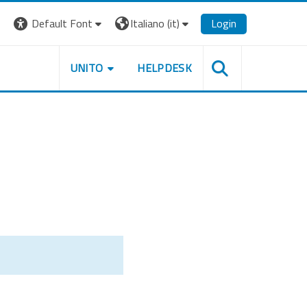
Default Font
Italiano ‎(it)‎
Login
UNITO
HELPDESK