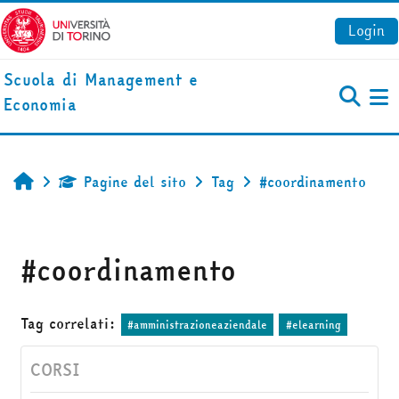
Vai al contenuto principale
Login
Scuola di Management e
Economia
Pa
Pagine del sito
Tag
#coordinamento
Home
#coordinamento
Tag correlati:
#amministrazioneaziendale
#elearning
CORSI