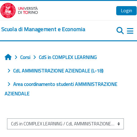
Vai al contenuto principale
Login
Scuola di Management e Economia
Pa
Corsi
CdS in COMPLEX LEARNING
Home
CdL AMMINISTRAZIONE AZIENDALE (L-18)
Area coordinamento studenti AMMINISTRAZIONE
AZIENDALE
Categorie di corso