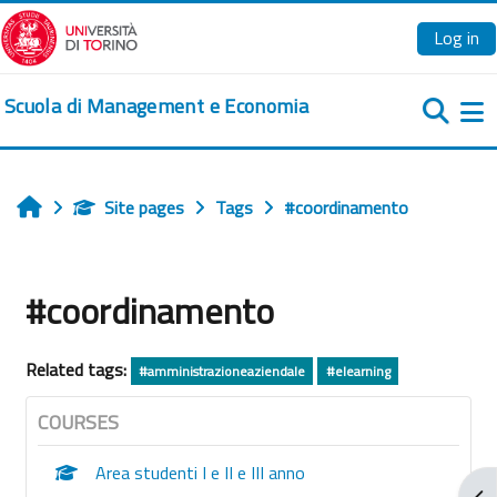
Skip to main content
Log in
Scuola di Management e Economia
Si
Site pages
Tags
#coordinamento
Home
#coordinamento
Related tags:
#amministrazioneaziendale
#elearning
COURSES
Area studenti I e II e III anno
Ope