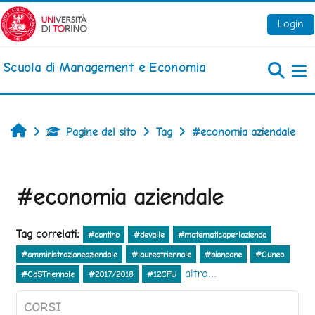
Vai al contenuto principale
Login
Scuola di Management e Economia
Pa
Home
Pagine del sito
Tag
#economia aziendale
#economia aziendale
Tag correlati:
#cantino
#devalle
#matematicaperlazienda
#amministrazioneaziendale
#laureatriennale
#biancone
#Cuneo
altro...
#CdSTriennale
#2017/2018
#12CFU
CORSI