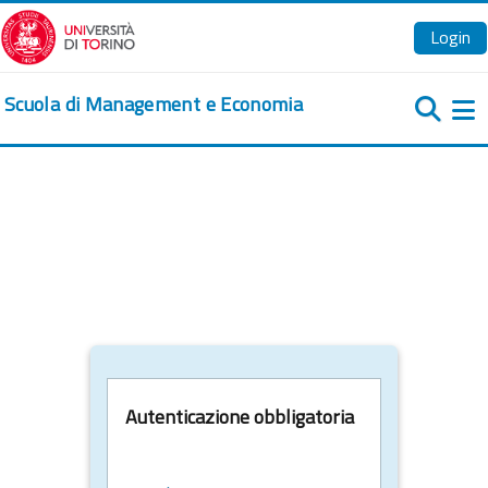
Vai al contenuto principale
Login
Scuola di Management e Economia
Pa
Autenticazione obbligatoria