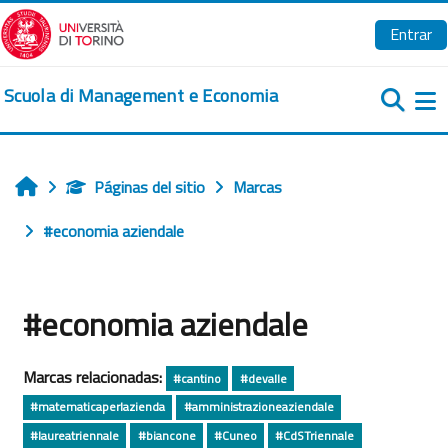
Salta al contenido principal
Entrar
Scuola di Management e Economia
Pa
Páginas del sitio
Marcas
Inicio
#economia aziendale
#economia aziendale
Marcas relacionadas:
#cantino
#devalle
#matematicaperlazienda
#amministrazioneaziendale
#laureatriennale
#biancone
#Cuneo
#CdSTriennale