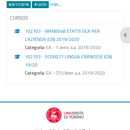
más...
#2017/2018
#12CFU
CURSOS
102703 - MAN0048 STATISTICA PER
Abr
L'AZIENDA (CN) 2019/2020
Categoría:
EA - 1 anno a.a. 2019/2020
102703 - ECO0077 LINGUA FRANCESE (CN)
19/20
Categoría:
EA - CFU liberi a.a. 2019/2020