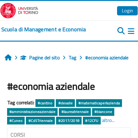
Vai al contenuto principale
Login
Scuola di Management e Economia
Pa
Pagine del sito
Tag
#economia aziendale
Home
#economia aziendale
Tag correlati:
#cantino
#devalle
#matematicaperlazienda
#amministrazioneaziendale
#laureatriennale
#biancone
altro...
#Cuneo
#CdSTriennale
#2017/2018
#12CFU
CORSI